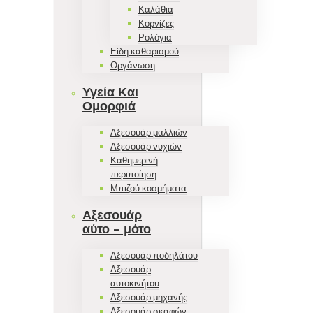
Καλάθια
Κορνίζες
Ρολόγια
Είδη καθαρισμού
Οργάνωση
Υγεία Και
Ομορφιά
Αξεσουάρ μαλλιών
Αξεσουάρ νυχιών
Καθημερινή
περιποίηση
Μπιζού κοσμήματα
Αξεσουάρ
αύτο – μότο
Αξεσουάρ ποδηλάτου
Αξεσουάρ
αυτοκινήτου
Αξεσουάρ μηχανής
Αξεσουάρ σκαφών