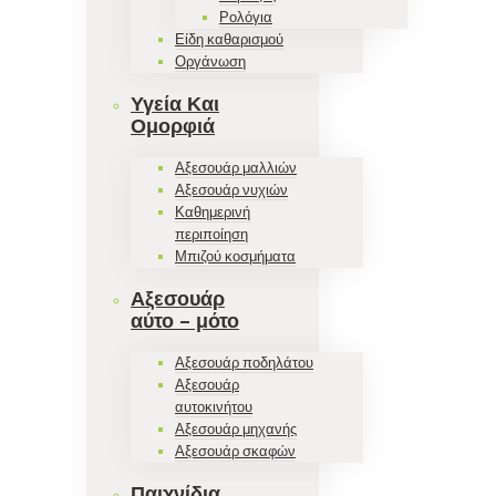
Ρολόγια
Είδη καθαρισμού
Οργάνωση
Υγεία Και
Ομορφιά
Αξεσουάρ μαλλιών
Αξεσουάρ νυχιών
Καθημερινή
περιποίηση
Μπιζού κοσμήματα
Αξεσουάρ
αύτο – μότο
Αξεσουάρ ποδηλάτου
Αξεσουάρ
αυτοκινήτου
Αξεσουάρ μηχανής
Αξεσουάρ σκαφών
Παιχνίδια