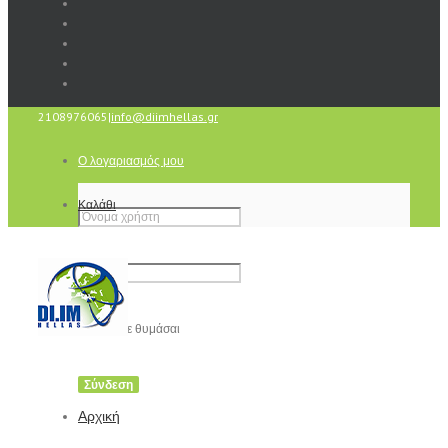
2108976065
|
info@diimhellas.gr
Ο λογαριασμός μου
Καλάθι
Να με θυμάσαι
Αρχική