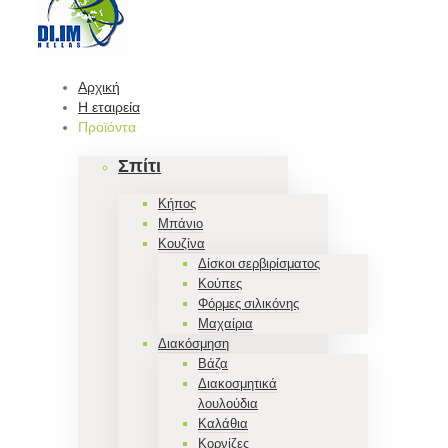
Αρχική
Η εταιρεία
Προϊόντα
Σπίτι
Κήπος
Μπάνιο
Κουζίνα
Δίσκοι σερβιρίσματος
Κούπες
Φόρμες σιλικόνης
Μαχαίρια
Διακόσμηση
Βάζα
Διακοσμητικά
λουλούδια
Καλάθια
Κορνίζες