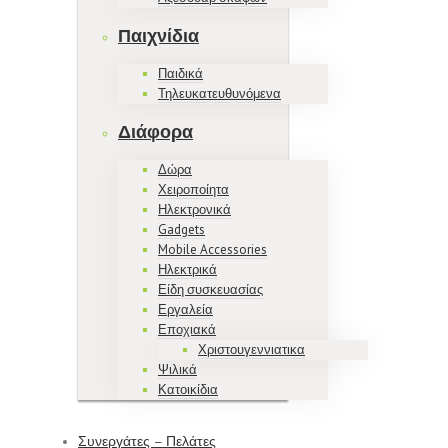
Παιχνίδια
Παιδικά
Τηλευκατευθυνόμενα
Διάφορα
Δώρα
Χειροποίητα
Ηλεκτρονικά
Gadgets
Mobile Accessories
Ηλεκτρικά
Είδη συσκευασίας
Εργαλεία
Εποχιακά
Χριστουγεννιατικα
Ψιλικά
Κατοικίδια
Συνεργάτες – Πελάτες