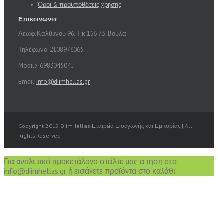
Όροι & προϋποθέσεις χρήσης
Επικοινωνια
Λεωφ. Καλύμνου 96, Τ.κ 166 73, Βούλα
Τηλέφωνο: 2108976065
Mobile: 6983045045
Email:
info@diimhellas.gr
Copyright 2015 DiimHellas-Εταιρεία Εισαγωγής και Εμπορίας | All
Rights Reserved |
Για αναλυτικό τιμοκατάλογο στείλτε μας αίτηση στο
info@diimhellas.gr ή εισάγετε προϊόντα στο καλάθι