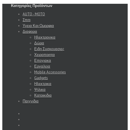
Κατηγορίες Προϊόντων
AUTO - MOTO
Σπιτι
Υγεια Και Ομορφια
Διαφορα
Ηλεκτρονικα
Δώρα
Ειδη Συσκευασιες
Χειροποιητα
Εποχιακα
Εργαλεια
Mobile Accessories
Gadgets
Ηλεκτρικα
Ψιλικα
Κατοικιδια
Παιχνιδια