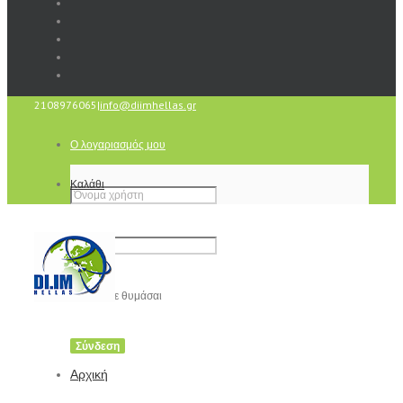
2108976065
|
info@diimhellas.gr
Ο λογαριασμός μου
Καλάθι
Να με θυμάσαι
Αρχική