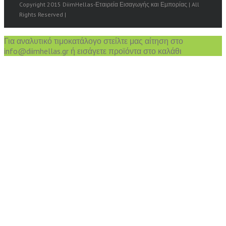
Copyright 2015 DiimHellas-Εταιρεία Εισαγωγής και Εμπορίας | All
Rights Reserved |
Για αναλυτικό τιμοκατάλογο στείλτε μας αίτηση στο
info@diimhellas.gr ή εισάγετε προϊόντα στο καλάθι