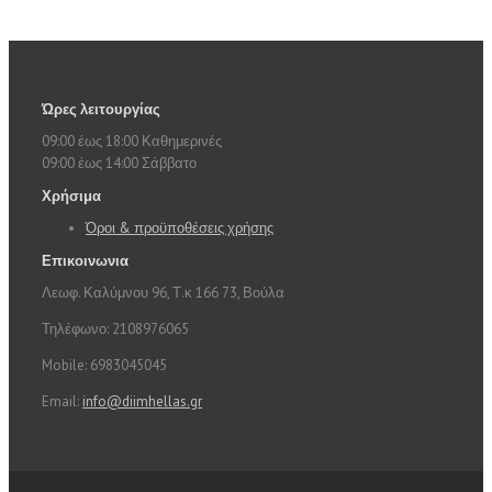
Ώρες λειτουργίας
09:00 έως 18:00 Καθημερινές
09:00 έως 14:00 Σάββατο
Χρήσιμα
Όροι & προϋποθέσεις χρήσης
Επικοινωνια
Λεωφ. Καλύμνου 96, Τ.κ 166 73, Βούλα
Τηλέφωνο: 2108976065
Mobile: 6983045045
Email:
info@diimhellas.gr