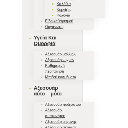
Καλάθια
Κορνίζες
Ρολόγια
Είδη καθαρισμού
Οργάνωση
Υγεία Και
Ομορφιά
Αξεσουάρ μαλλιών
Αξεσουάρ νυχιών
Καθημερινή
περιποίηση
Μπιζού κοσμήματα
Αξεσουάρ
αύτο – μότο
Αξεσουάρ ποδηλάτου
Αξεσουάρ
αυτοκινήτου
Αξεσουάρ μηχανής
Αξεσουάρ σκαφών