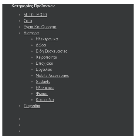
Κατηγορίες Προϊόντων
AUTO - MOTO
Σπιτι
Υγεια Και Ομορφια
Διαφορα
Ηλεκτρονικα
Δώρα
Ειδη Συσκευασιες
Χειροποιητα
Εποχιακα
Εργαλεια
Mobile Accessories
Gadgets
Ηλεκτρικα
Ψιλικα
Κατοικιδια
Παιχνιδια