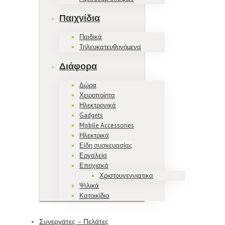
Παιχνίδια
Παιδικά
Τηλευκατευθυνόμενα
Διάφορα
Δώρα
Χειροποίητα
Ηλεκτρονικά
Gadgets
Mobile Accessories
Ηλεκτρικά
Είδη συσκευασίας
Εργαλεία
Εποχιακά
Χριστουγεννιατικα
Ψιλικά
Κατοικίδια
Συνεργάτες – Πελάτες