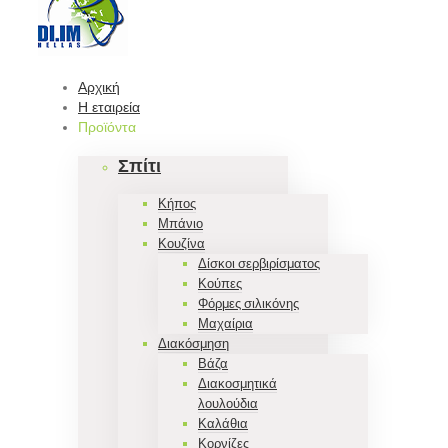
Αρχική
Η εταιρεία
Προϊόντα
Σπίτι
Κήπος
Μπάνιο
Κουζίνα
Δίσκοι σερβιρίσματος
Κούπες
Φόρμες σιλικόνης
Μαχαίρια
Διακόσμηση
Βάζα
Διακοσμητικά
λουλούδια
Καλάθια
Κορνίζες