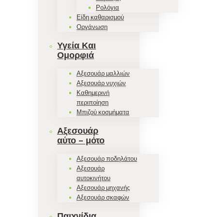
Ρολόγια
Είδη καθαρισμού
Οργάνωση
Υγεία Και
Ομορφιά
Αξεσουάρ μαλλιών
Αξεσουάρ νυχιών
Καθημερινή
περιποίηση
Μπιζού κοσμήματα
Αξεσουάρ
αύτο – μότο
Αξεσουάρ ποδηλάτου
Αξεσουάρ
αυτοκινήτου
Αξεσουάρ μηχανής
Αξεσουάρ σκαφών
Παιχνίδια