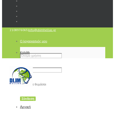
2108976065
|
info@diimhellas.gr
Ο λογαριασμός μου
Καλάθι
Να με θυμάσαι
Αρχική