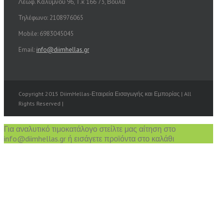
Λεωφ. Καλύμνου 96, Τ.κ 166 73, Βούλα
Τηλέφωνο: 2108976065
Mobile: 6983045045
Email:
info@diimhellas.gr
Copyright 2015 DiimHellas-Εταιρεία Εισαγωγής και Εμπορίας | All
Rights Reserved |
Για αναλυτικό τιμοκατάλογο στείλτε μας αίτηση στο
info@diimhellas.gr ή εισάγετε προϊόντα στο καλάθι