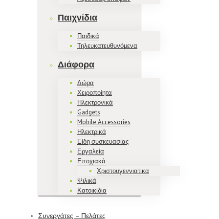
Παιχνίδια
Παιδικά
Τηλευκατευθυνόμενα
Διάφορα
Δώρα
Χειροποίητα
Ηλεκτρονικά
Gadgets
Mobile Accessories
Ηλεκτρικά
Είδη συσκευασίας
Εργαλεία
Εποχιακά
Χριστουγεννιατικα
Ψιλικά
Κατοικίδια
Συνεργάτες – Πελάτες