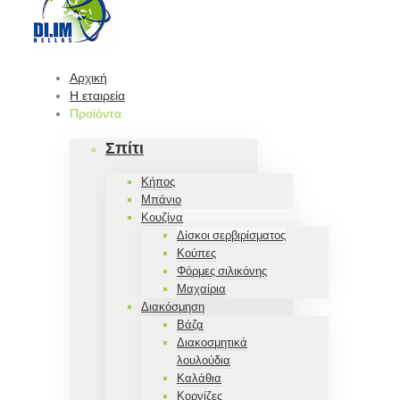
Αρχική
Η εταιρεία
Προϊόντα
Σπίτι
Κήπος
Μπάνιο
Κουζίνα
Δίσκοι σερβιρίσματος
Κούπες
Φόρμες σιλικόνης
Μαχαίρια
Διακόσμηση
Βάζα
Διακοσμητικά
λουλούδια
Καλάθια
Κορνίζες