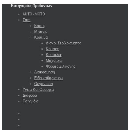
Κατηγορίες Προϊόντων
AUTO - MOTO
Σπιτι
Κηπος
Μπανιο
Κουζινα
Δισκοι Σερβιρισματος
Κουπες
Κουταλες
Μαχαιρια
Φορμες Σιλικονης
Διακοσμηση
Ειδη καθαρισμου
Οργανωση
Υγεια Και Ομορφια
Διαφορα
Παιχνιδια