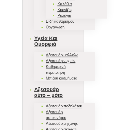
Καλάθια
Κορνίζες
Ρολόγια
Είδη καθαρισμού
Οργάνωση
Υγεία Και
Ομορφιά
Αξεσουάρ μαλλιών
Αξεσουάρ νυχιών
Καθημερινή
περιποίηση
Μπιζού κοσμήματα
Αξεσουάρ
αύτο – μότο
Αξεσουάρ ποδηλάτου
Αξεσουάρ
αυτοκινήτου
Αξεσουάρ μηχανής
Αξεσουάρ σκαφών