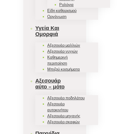
Ρολόγια
Είδη καθαρισμού
Οργάνωση
Υγεία Και
Ομορφιά
Αξεσουάρ μαλλιών
Αξεσουάρ νυχιών
Καθημερινή
περιποίηση
Μπιζού κοσμήματα
Αξεσουάρ
αύτο – μότο
Αξεσουάρ ποδηλάτου
Αξεσουάρ
αυτοκινήτου
Αξεσουάρ μηχανής
Αξεσουάρ σκαφών
Παιχνίδια