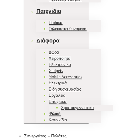
Παιχνίδια
Παιδικά
Τηλευκατευθυνόμενα
Διάφορα
Δώρα
Χειροποίητα
Ηλεκτρονικά
Gadgets
Mobile Accessories
Ηλεκτρικά
Είδη συσκευασίας
Εργαλεία
Εποχιακά
Χριστουγεννιατικα
Ψιλικά
Κατοικίδια
Συνεργάτες – Πελάτες