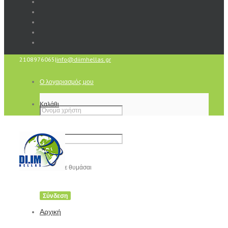
2108976065
|
info@diimhellas.gr
Ο λογαριασμός μου
Καλάθι
Να με θυμάσαι
Αρχική