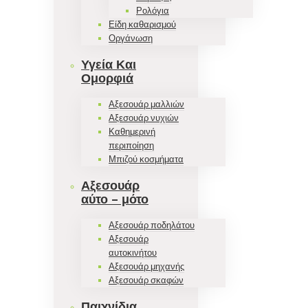
Ρολόγια
Είδη καθαρισμού
Οργάνωση
Υγεία Και
Ομορφιά
Αξεσουάρ μαλλιών
Αξεσουάρ νυχιών
Καθημερινή
περιποίηση
Μπιζού κοσμήματα
Αξεσουάρ
αύτο – μότο
Αξεσουάρ ποδηλάτου
Αξεσουάρ
αυτοκινήτου
Αξεσουάρ μηχανής
Αξεσουάρ σκαφών
Παιχνίδια