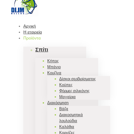
Αρχική
Η εταιρεία
Προϊόντα
Σπίτι
Κήπος
Μπάνιο
Κουζίνα
Δίσκοι σερβιρίσματος
Κούπες
Φόρμες σιλικόνης
Μαχαίρια
Διακόσμηση
Βάζα
Διακοσμητικά
λουλούδια
Καλάθια
Κορνίζες