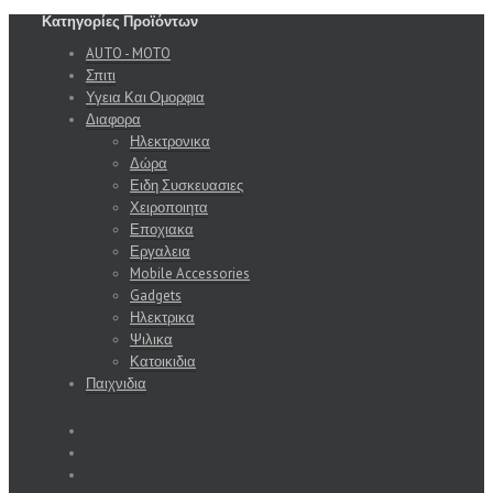
Κατηγορίες Προϊόντων
AUTO - MOTO
Σπιτι
Υγεια Και Ομορφια
Διαφορα
Ηλεκτρονικα
Δώρα
Ειδη Συσκευασιες
Χειροποιητα
Εποχιακα
Εργαλεια
Mobile Accessories
Gadgets
Ηλεκτρικα
Ψιλικα
Κατοικιδια
Παιχνιδια