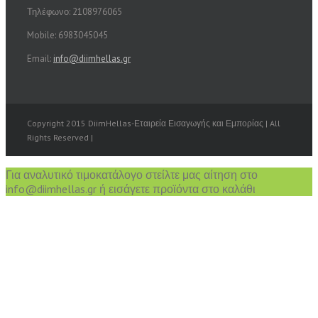
Τηλέφωνο: 2108976065
Mobile: 6983045045
Email:
info@diimhellas.gr
Copyright 2015 DiimHellas-Εταιρεία Εισαγωγής και Εμπορίας | All
Rights Reserved |
Για αναλυτικό τιμοκατάλογο στείλτε μας αίτηση στο
info@diimhellas.gr ή εισάγετε προϊόντα στο καλάθι