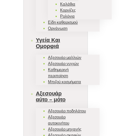
Καλάθια
Κορνίζες
Ρολόγια
Είδη καθαρισμού
Οργάνωση
Υγεία Και
Ομορφιά
Αξεσουάρ μαλλιών
Αξεσουάρ νυχιών
Καθημερινή
περιποίηση
Μπιζού κοσμήματα
Αξεσουάρ
αύτο – μότο
Αξεσουάρ ποδηλάτου
Αξεσουάρ
αυτοκινήτου
Αξεσουάρ μηχανής
Αξεσουάρ σκαφών