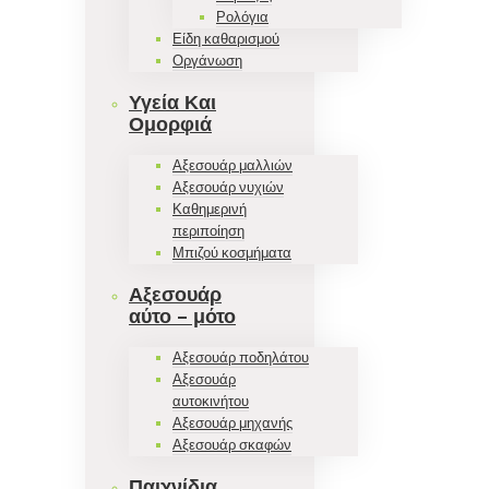
Ρολόγια
Είδη καθαρισμού
Οργάνωση
Υγεία Και
Ομορφιά
Αξεσουάρ μαλλιών
Αξεσουάρ νυχιών
Καθημερινή
περιποίηση
Μπιζού κοσμήματα
Αξεσουάρ
αύτο – μότο
Αξεσουάρ ποδηλάτου
Αξεσουάρ
αυτοκινήτου
Αξεσουάρ μηχανής
Αξεσουάρ σκαφών
Παιχνίδια