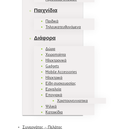
Παιχνίδια
Παιδικά
Τηλευκατευθυνόμενα
Διάφορα
Δώρα
Χειροποίητα
Ηλεκτρονικά
Gadgets
Mobile Accessories
Ηλεκτρικά
Είδη συσκευασίας
Εργαλεία
Εποχιακά
Χριστουγεννιατικα
Ψιλικά
Κατοικίδια
Συνεργάτες – Πελάτες