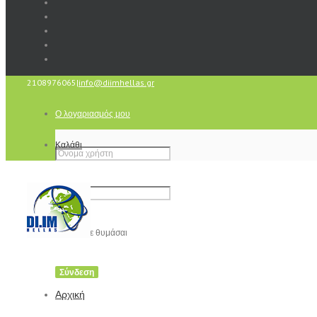
2108976065
|
info@diimhellas.gr
Ο λογαριασμός μου
Καλάθι
Να με θυμάσαι
Αρχική