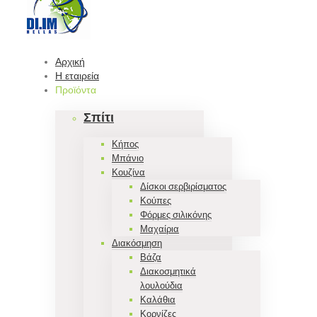
Αρχική
Η εταιρεία
Προϊόντα
Σπίτι
Κήπος
Μπάνιο
Κουζίνα
Δίσκοι σερβιρίσματος
Κούπες
Φόρμες σιλικόνης
Μαχαίρια
Διακόσμηση
Βάζα
Διακοσμητικά
λουλούδια
Καλάθια
Κορνίζες