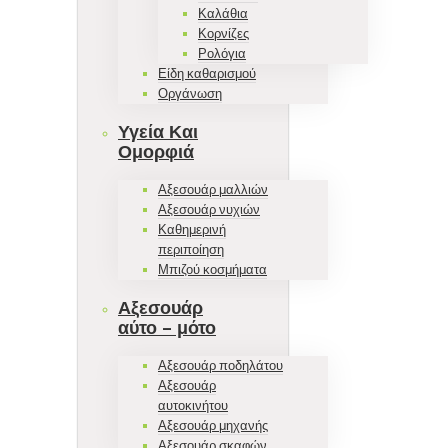
Καλάθια
Κορνίζες
Ρολόγια
Είδη καθαρισμού
Οργάνωση
Υγεία Και
Ομορφιά
Αξεσουάρ μαλλιών
Αξεσουάρ νυχιών
Καθημερινή
περιποίηση
Μπιζού κοσμήματα
Αξεσουάρ
αύτο – μότο
Αξεσουάρ ποδηλάτου
Αξεσουάρ
αυτοκινήτου
Αξεσουάρ μηχανής
Αξεσουάρ σκαφών