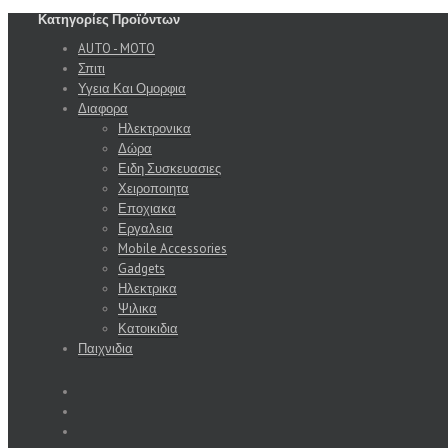
Κατηγορίες Προϊόντων
AUTO - MOTO
Σπιτι
Υγεια Και Ομορφια
Διαφορα
Ηλεκτρονικα
Δώρα
Ειδη Συσκευασιες
Χειροποιητα
Εποχιακα
Εργαλεια
Mobile Accessories
Gadgets
Ηλεκτρικα
Ψιλικα
Κατοικιδια
Παιχνιδια