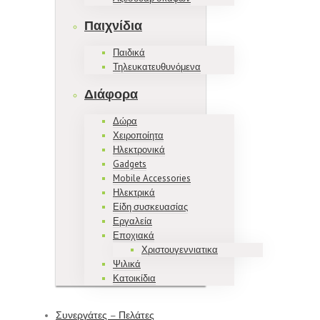
Παιχνίδια
Παιδικά
Τηλευκατευθυνόμενα
Διάφορα
Δώρα
Χειροποίητα
Ηλεκτρονικά
Gadgets
Mobile Accessories
Ηλεκτρικά
Είδη συσκευασίας
Εργαλεία
Εποχιακά
Χριστουγεννιατικα
Ψιλικά
Κατοικίδια
Συνεργάτες – Πελάτες