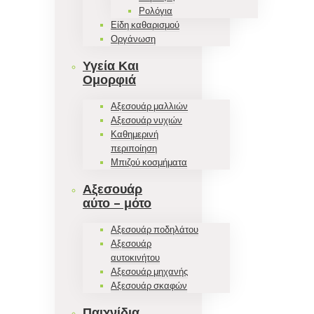
Ρολόγια
Είδη καθαρισμού
Οργάνωση
Υγεία Και
Ομορφιά
Αξεσουάρ μαλλιών
Αξεσουάρ νυχιών
Καθημερινή
περιποίηση
Μπιζού κοσμήματα
Αξεσουάρ
αύτο – μότο
Αξεσουάρ ποδηλάτου
Αξεσουάρ
αυτοκινήτου
Αξεσουάρ μηχανής
Αξεσουάρ σκαφών
Παιχνίδια