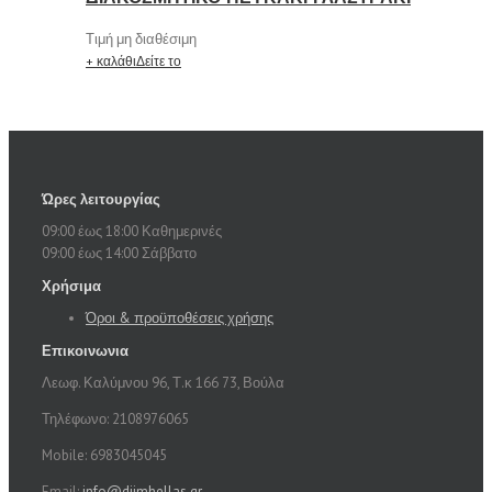
Τιμή μη διαθέσιμη
+ καλάθι
Δείτε το
Ώρες λειτουργίας
09:00 έως 18:00 Καθημερινές
09:00 έως 14:00 Σάββατο
Χρήσιμα
Όροι & προϋποθέσεις χρήσης
Επικοινωνια
Λεωφ. Καλύμνου 96, Τ.κ 166 73, Βούλα
Τηλέφωνο: 2108976065
Mobile: 6983045045
Email:
info@diimhellas.gr