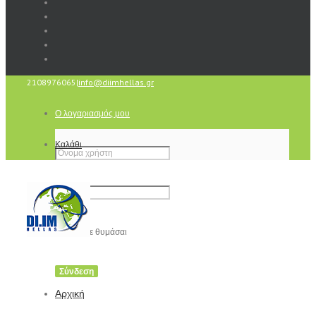
2108976065
|
info@diimhellas.gr
Ο λογαριασμός μου
Καλάθι
Να με θυμάσαι
Αρχική