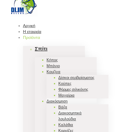
Αρχική
Η εταιρεία
Προϊόντα
Σπίτι
Κήπος
Μπάνιο
Κουζίνα
Δίσκοι σερβιρίσματος
Κούπες
Φόρμες σιλικόνης
Μαχαίρια
Διακόσμηση
Βάζα
Διακοσμητικά
λουλούδια
Καλάθια
Κορνίζες