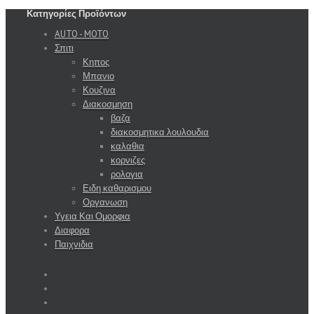
Κατηγορίες Προϊόντων
AUTO - MOTO
Σπιτι
Κηπος
Μπανιο
Κουζινα
Διακοσμηση
βαζα
διακοσμητικα λουλουδια
καλαθια
κορνιζες
ρολογια
Ειδη καθαρισμου
Οργανωση
Υγεια Και Ομορφια
Διαφορα
Παιχνιδια