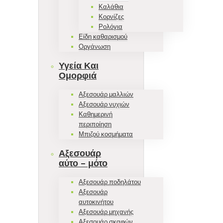
Καλάθια
Κορνίζες
Ρολόγια
Είδη καθαρισμού
Οργάνωση
Υγεία Και
Ομορφιά
Αξεσουάρ μαλλιών
Αξεσουάρ νυχιών
Καθημερινή
περιποίηση
Μπιζού κοσμήματα
Αξεσουάρ
αύτο – μότο
Αξεσουάρ ποδηλάτου
Αξεσουάρ
αυτοκινήτου
Αξεσουάρ μηχανής
Αξεσουάρ σκαφών