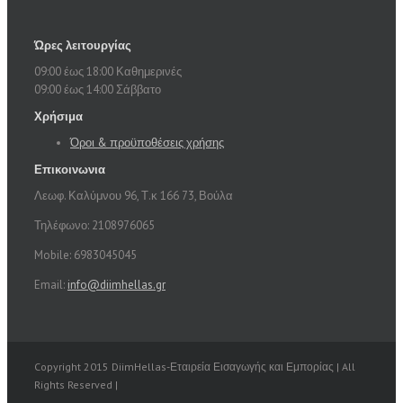
Ώρες λειτουργίας
09:00 έως 18:00 Καθημερινές
09:00 έως 14:00 Σάββατο
Χρήσιμα
Όροι & προϋποθέσεις χρήσης
Επικοινωνια
Λεωφ. Καλύμνου 96, Τ.κ 166 73, Βούλα
Τηλέφωνο: 2108976065
Mobile: 6983045045
Email:
info@diimhellas.gr
Copyright 2015 DiimHellas-Εταιρεία Εισαγωγής και Εμπορίας | All
Rights Reserved |