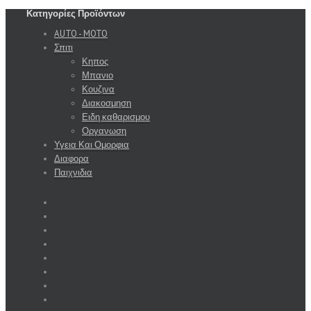
Κατηγορίες Προϊόντων
AUTO - MOTO
Σπιτι
Κηπος
Μπανιο
Κουζινα
Διακοσμηση
Ειδη καθαρισμου
Οργανωση
Υγεια Και Ομορφια
Διαφορα
Παιχνιδια