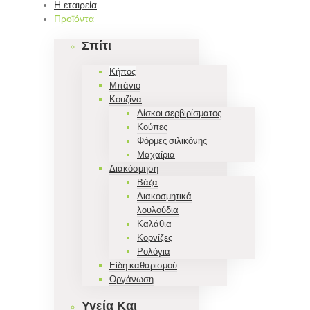
Η εταιρεία
Προϊόντα
Σπίτι
Κήπος
Μπάνιο
Κουζίνα
Δίσκοι σερβιρίσματος
Κούπες
Φόρμες σιλικόνης
Μαχαίρια
Διακόσμηση
Βάζα
Διακοσμητικά
λουλούδια
Καλάθια
Κορνίζες
Ρολόγια
Είδη καθαρισμού
Οργάνωση
Υγεία Και