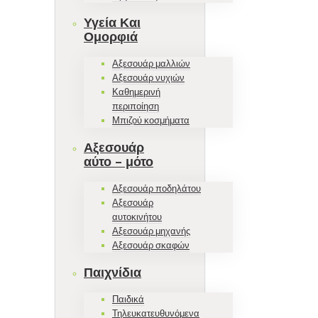
Υγεία Και
Ομορφιά
Αξεσουάρ μαλλιών
Αξεσουάρ νυχιών
Καθημερινή
περιποίηση
Μπιζού κοσμήματα
Αξεσουάρ
αύτο – μότο
Αξεσουάρ ποδηλάτου
Αξεσουάρ
αυτοκινήτου
Αξεσουάρ μηχανής
Αξεσουάρ σκαφών
Παιχνίδια
Παιδικά
Τηλευκατευθυνόμενα