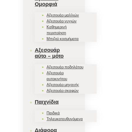
Ομορφιά
Αξεσουάρ μαλλιών
Αξεσουάρ νυχιών
Καθημερινή
περιποίηση
Μπιζού κοσμήματα
Αξεσουάρ
αύτο – μότο
Αξεσουάρ ποδηλάτου
Αξεσουάρ
αυτοκινήτου
Αξεσουάρ μηχανής
Αξεσουάρ σκαφών
Παιχνίδια
Παιδικά
Τηλευκατευθυνόμενα
Διάφορα