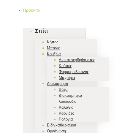
Προϊόντα
Σπίτι
Κήπος
Μπάνιο
Κουζίνα
Δίσκοι σερβιρίσματος
Κούπες
Φόρμες σιλικόνης
Μαχαίρια
Διακόσμηση
Βάζα
Διακοσμητικά
λουλούδια
Καλάθια
Κορνίζες
Ρολόγια
Είδη καθαρισμού
Οργάνωση