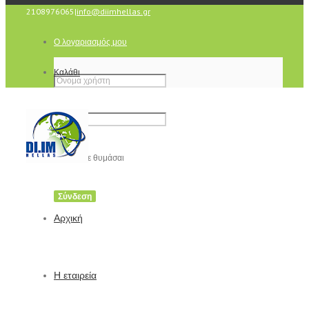
2108976065
|
info@diimhellas.gr
Ο λογαριασμός μου
Καλάθι
Να με θυμάσαι
Αρχική
Η εταιρεία