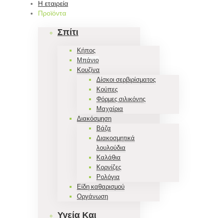
Η εταιρεία
Προϊόντα
Σπίτι
Κήπος
Μπάνιο
Κουζίνα
Δίσκοι σερβιρίσματος
Κούπες
Φόρμες σιλικόνης
Μαχαίρια
Διακόσμηση
Βάζα
Διακοσμητικά
λουλούδια
Καλάθια
Κορνίζες
Ρολόγια
Είδη καθαρισμού
Οργάνωση
Υγεία Και