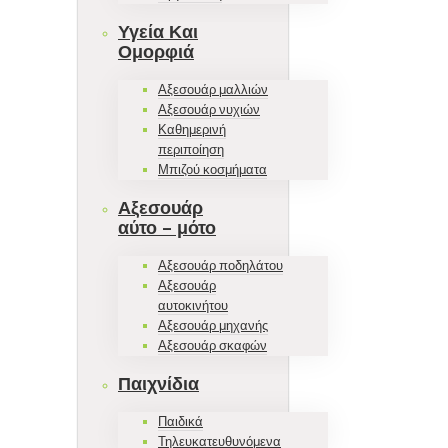
Υγεία Και
Ομορφιά
Αξεσουάρ μαλλιών
Αξεσουάρ νυχιών
Καθημερινή
περιποίηση
Μπιζού κοσμήματα
Αξεσουάρ
αύτο – μότο
Αξεσουάρ ποδηλάτου
Αξεσουάρ
αυτοκινήτου
Αξεσουάρ μηχανής
Αξεσουάρ σκαφών
Παιχνίδια
Παιδικά
Τηλευκατευθυνόμενα