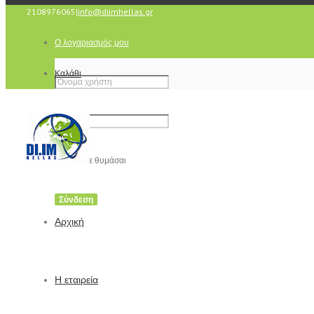
2108976065
|
info@diimhellas.gr
Ο λογαριασμός μου
Καλάθι
Να με θυμάσαι
Αρχική
Η εταιρεία