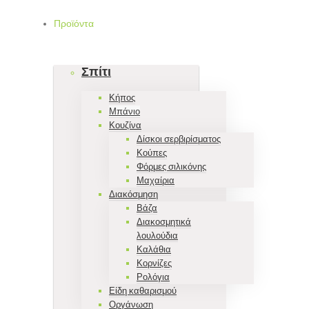
Προϊόντα
Σπίτι
Κήπος
Μπάνιο
Κουζίνα
Δίσκοι σερβιρίσματος
Κούπες
Φόρμες σιλικόνης
Μαχαίρια
Διακόσμηση
Βάζα
Διακοσμητικά
λουλούδια
Καλάθια
Κορνίζες
Ρολόγια
Είδη καθαρισμού
Οργάνωση