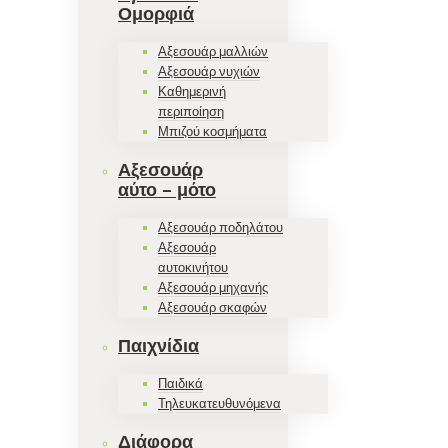
Ομορφιά
Αξεσουάρ μαλλιών
Αξεσουάρ νυχιών
Καθημερινή
περιποίηση
Μπιζού κοσμήματα
Αξεσουάρ
αύτο – μότο
Αξεσουάρ ποδηλάτου
Αξεσουάρ
αυτοκινήτου
Αξεσουάρ μηχανής
Αξεσουάρ σκαφών
Παιχνίδια
Παιδικά
Τηλευκατευθυνόμενα
Διάφορα