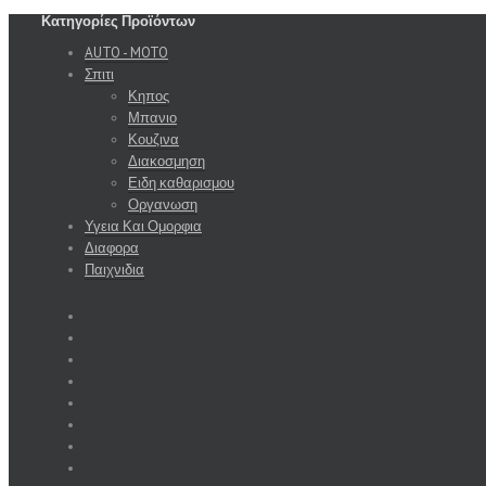
Κατηγορίες Προϊόντων
AUTO - MOTO
Σπιτι
Κηπος
Μπανιο
Κουζινα
Διακοσμηση
Ειδη καθαρισμου
Οργανωση
Υγεια Και Ομορφια
Διαφορα
Παιχνιδια