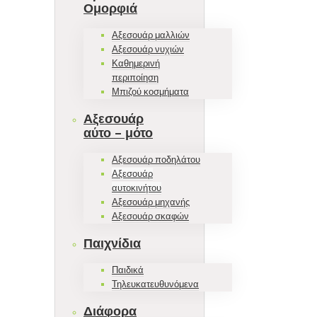
Ομορφιά
Αξεσουάρ μαλλιών
Αξεσουάρ νυχιών
Καθημερινή
περιποίηση
Μπιζού κοσμήματα
Αξεσουάρ
αύτο – μότο
Αξεσουάρ ποδηλάτου
Αξεσουάρ
αυτοκινήτου
Αξεσουάρ μηχανής
Αξεσουάρ σκαφών
Παιχνίδια
Παιδικά
Τηλευκατευθυνόμενα
Διάφορα