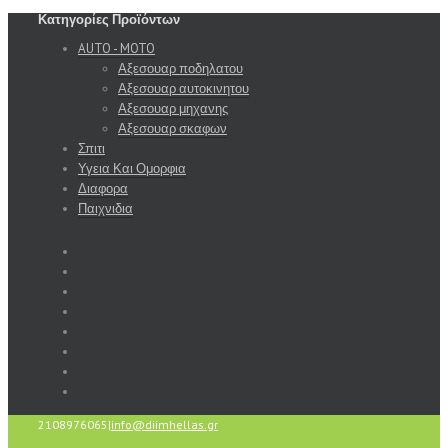
Κατηγορίες Προϊόντων
AUTO - MOTO
Αξεσουαρ ποδηλατου
Αξεσουαρ αυτοκινητου
Αξεσουαρ μηχανης
Αξεσουαρ σκαφων
Σπιτι
Υγεια Και Ομορφια
Διαφορα
Παιχνιδια
2108976065
|
info@diimhellas.gr