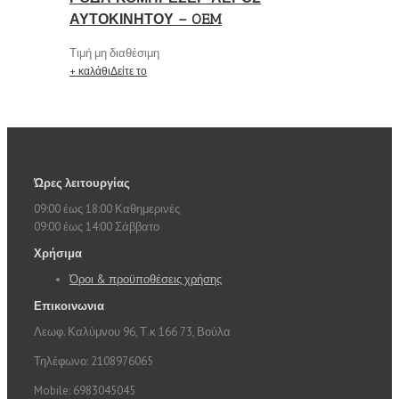
ΑΥΤΟΚΙΝΗΤΟΥ – OEM
Τιμή μη διαθέσιμη
+ καλάθι
Δείτε το
Ώρες λειτουργίας
09:00 έως 18:00 Καθημερινές
09:00 έως 14:00 Σάββατο
Χρήσιμα
Όροι & προϋποθέσεις χρήσης
Επικοινωνια
Λεωφ. Καλύμνου 96, Τ.κ 166 73, Βούλα
Τηλέφωνο: 2108976065
Mobile: 6983045045