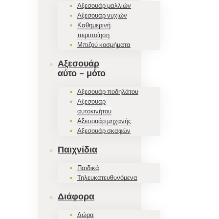
Αξεσουάρ μαλλιών
Αξεσουάρ νυχιών
Καθημερινή
περιποίηση
Μπιζού κοσμήματα
Αξεσουάρ
αύτο – μότο
Αξεσουάρ ποδηλάτου
Αξεσουάρ
αυτοκινήτου
Αξεσουάρ μηχανής
Αξεσουάρ σκαφών
Παιχνίδια
Παιδικά
Τηλευκατευθυνόμενα
Διάφορα
Δώρα