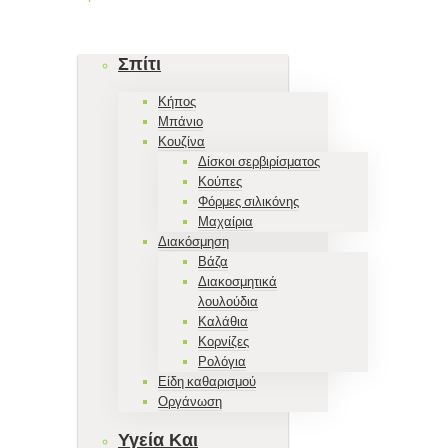
Σπίτι
Κήπος
Μπάνιο
Κουζίνα
Δίσκοι σερβιρίσματος
Κούπες
Φόρμες σιλικόνης
Μαχαίρια
Διακόσμηση
Βάζα
Διακοσμητικά
λουλούδια
Καλάθια
Κορνίζες
Ρολόγια
Είδη καθαρισμού
Οργάνωση
Υγεία Και