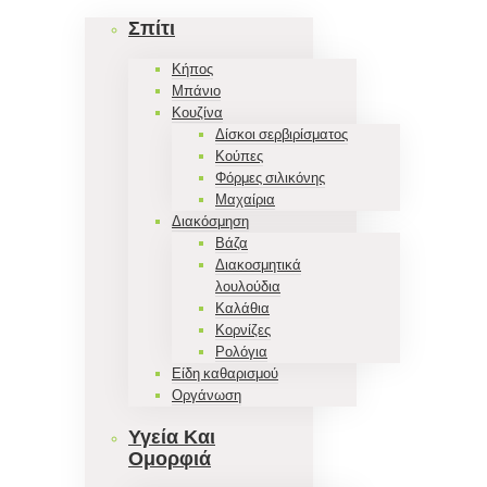
Σπίτι
Κήπος
Μπάνιο
Κουζίνα
Δίσκοι σερβιρίσματος
Κούπες
Φόρμες σιλικόνης
Μαχαίρια
Διακόσμηση
Βάζα
Διακοσμητικά
λουλούδια
Καλάθια
Κορνίζες
Ρολόγια
Είδη καθαρισμού
Οργάνωση
Υγεία Και
Ομορφιά