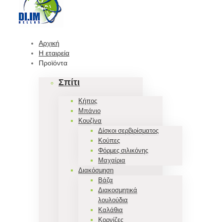
Αρχική
Η εταιρεία
Προϊόντα
Σπίτι
Κήπος
Μπάνιο
Κουζίνα
Δίσκοι σερβιρίσματος
Κούπες
Φόρμες σιλικόνης
Μαχαίρια
Διακόσμηση
Βάζα
Διακοσμητικά
λουλούδια
Καλάθια
Κορνίζες