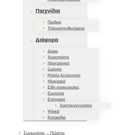
Παιχνίδια
Παιδικά
Τηλευκατευθυνόμενα
Διάφορα
Δώρα
Χειροποίητα
Ηλεκτρονικά
Gadgets
Mobile Accessories
Ηλεκτρικά
Είδη συσκευασίας
Εργαλεία
Εποχιακά
Χριστουγεννιατικα
Ψιλικά
Κατοικίδια
Συνεργάτες – Πελάτες