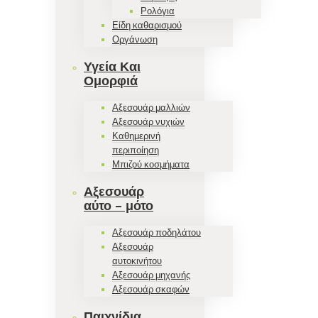
Ρολόγια
Είδη καθαρισμού
Οργάνωση
Υγεία Και
Ομορφιά
Αξεσουάρ μαλλιών
Αξεσουάρ νυχιών
Καθημερινή
περιποίηση
Μπιζού κοσμήματα
Αξεσουάρ
αύτο – μότο
Αξεσουάρ ποδηλάτου
Αξεσουάρ
αυτοκινήτου
Αξεσουάρ μηχανής
Αξεσουάρ σκαφών
Παιχνίδια