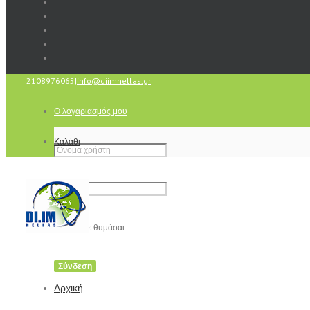
2108976065
|
info@diimhellas.gr
Ο λογαριασμός μου
Καλάθι
Να με θυμάσαι
Αρχική