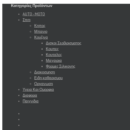
Κατηγορίες Προϊόντων
AUTO - MOTO
Σπιτι
Κηπος
Μπανιο
Κουζινα
Δισκοι Σερβιρισματος
Κουπες
Κουταλες
Μαχαιρια
Φορμες Σιλικονης
Διακοσμηση
Ειδη καθαρισμου
Οργανωση
Υγεια Και Ομορφια
Διαφορα
Παιχνιδια