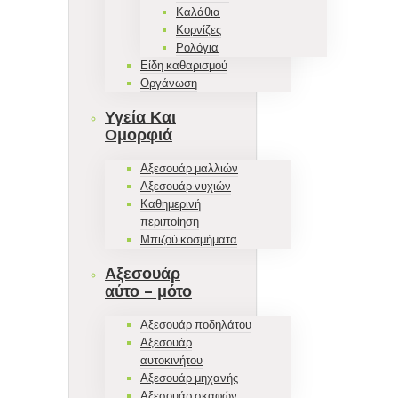
Καλάθια
Κορνίζες
Ρολόγια
Είδη καθαρισμού
Οργάνωση
Υγεία Και
Ομορφιά
Αξεσουάρ μαλλιών
Αξεσουάρ νυχιών
Καθημερινή
περιποίηση
Μπιζού κοσμήματα
Αξεσουάρ
αύτο – μότο
Αξεσουάρ ποδηλάτου
Αξεσουάρ
αυτοκινήτου
Αξεσουάρ μηχανής
Αξεσουάρ σκαφών