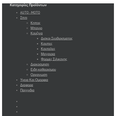
Κατηγορίες Προϊόντων
AUTO - MOTO
Σπιτι
Κηπος
Μπανιο
Κουζινα
Δισκοι Σερβιρισματος
Κουπες
Κουταλες
Μαχαιρια
Φορμες Σιλικονης
Διακοσμηση
Ειδη καθαρισμου
Οργανωση
Υγεια Και Ομορφια
Διαφορα
Παιχνιδια