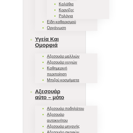
Καλάθια
Κορνίζες
Ρολόγια
Είδη καθαρισμού
Οργάνωση
Υγεία Και
Ομορφιά
Αξεσουάρ μαλλιών
Αξεσουάρ νυχιών
Καθημερινή
περιποίηση
Μπιζού κοσμήματα
Αξεσουάρ
αύτο – μότο
Αξεσουάρ ποδηλάτου
Αξεσουάρ
αυτοκινήτου
Αξεσουάρ μηχανής
Αξεσουάρ σκαφών