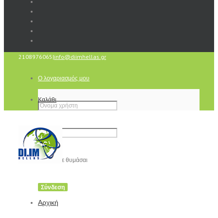
2108976065
|
info@diimhellas.gr
Ο λογαριασμός μου
Καλάθι
Να με θυμάσαι
Αρχική