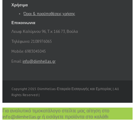
Χρήσιμα
Όροι & προϋποθέσεις χρήσης
Επικοινωνια
Λεωφ. Καλύμνου 96, Τ.κ 166 73, Βούλα
Τηλέφωνο: 2108976065
Mobile: 6983045045
Email:
info@diimhellas.gr
Copyright 2015 DiimHellas-Εταιρεία Εισαγωγής και Εμπορίας | All
Rights Reserved |
Για αναλυτικό τιμοκατάλογο στείλτε μας αίτηση στο
info@diimhellas.gr ή εισάγετε προϊόντα στο καλάθι