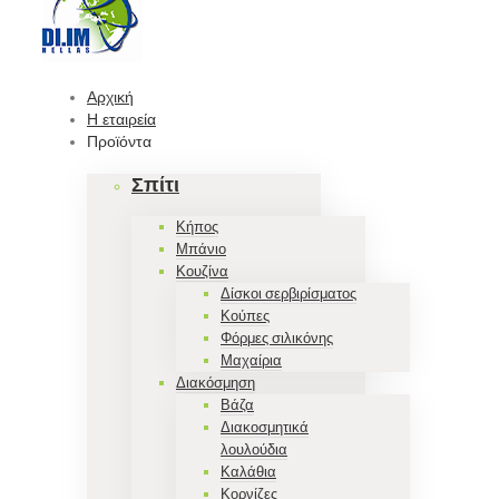
Αρχική
Η εταιρεία
Προϊόντα
Σπίτι
Κήπος
Μπάνιο
Κουζίνα
Δίσκοι σερβιρίσματος
Κούπες
Φόρμες σιλικόνης
Μαχαίρια
Διακόσμηση
Βάζα
Διακοσμητικά
λουλούδια
Καλάθια
Κορνίζες