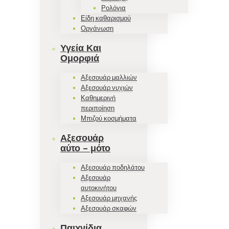
Ρολόγια
Είδη καθαρισμού
Οργάνωση
Υγεία Και
Ομορφιά
Αξεσουάρ μαλλιών
Αξεσουάρ νυχιών
Καθημερινή
περιποίηση
Μπιζού κοσμήματα
Αξεσουάρ
αύτο – μότο
Αξεσουάρ ποδηλάτου
Αξεσουάρ
αυτοκινήτου
Αξεσουάρ μηχανής
Αξεσουάρ σκαφών
Παιχνίδια