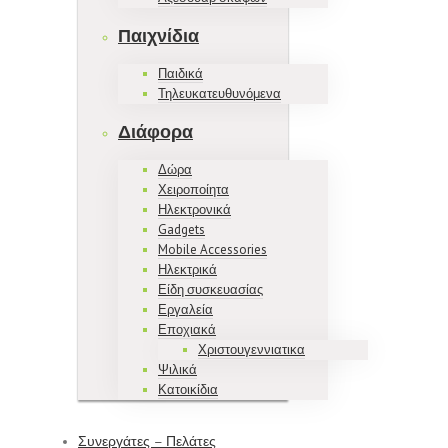
Παιχνίδια
Παιδικά
Τηλευκατευθυνόμενα
Διάφορα
Δώρα
Χειροποίητα
Ηλεκτρονικά
Gadgets
Mobile Accessories
Ηλεκτρικά
Είδη συσκευασίας
Εργαλεία
Εποχιακά
Χριστουγεννιατικα
Ψιλικά
Κατοικίδια
Συνεργάτες – Πελάτες